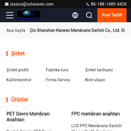
jessica@szhaiwen.com
86-188-1685-6426
Fiyat Teklifi
Ana Sayfa
Çin Shenzhen Haiwen Membrane Switch Co., Ltd. Site H
Şirket
Şirket profili
Fabrika turu
Şirket tarihçesi
Kalite kontrol
Firma Servisi
Bize ulaşın
Ürünler
PET Devre Membran
FPC membran anahtarı
Anahtarı
LCD FPC Membrane Switch