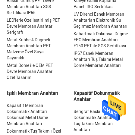
Baskılı Gümüş PET Devre
Klavye Grafik Kaplama
Membran Anahtarı SGS
Paneli ISO Sertifikası
Sertifikası IP65
UV Direnci Esnek Membran
LED'lerle Özelleştirilmiş PET
Anahtarları Elektronik Su
Devre Membran Anahtarı
Geçirmez Membran Anahtarı
Serigrafi
Kabartmalı Dokunsal Düğme
Metal Kubbe 4 Düğmeli
FPC Membran Anahtarı
Membran Anahtarı PET
F150 PET ile SGS Sertifikası
Malzeme Özel Suya
IP67 Esnek Membran
Dayanıklı
Anahtarı Tuş Takımı Metal
Metal Dome ile OEM PET
Dome Membran Anahtarı
Devre Membran Anahtarı
Özel Tasarım
Işıklı Membran Anahtarı
Kapasitif Dokunmatik
Anahtar
Kapasitif Membran
Dokunmatik Anahtarı
Serigraf Baskılı Kapasitif
Dokunsal Metal Dome
Dokunmatik Anahtar PET
Membran Anahtarı
Tuş Takımı Membran
Anahtarı
Dokunmatik Tuş Takımlı Özel