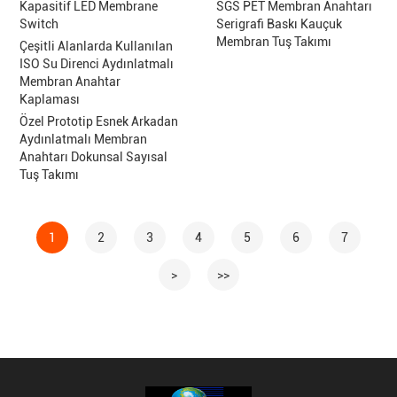
Kapasitif LED Membrane
SGS PET Membran Anahtarı
Switch
Serigrafi Baskı Kauçuk
Membran Tuş Takımı
Çeşitli Alanlarda Kullanılan
ISO Su Direnci Aydınlatmalı
Membran Anahtar
Kaplaması
Özel Prototip Esnek Arkadan
Aydınlatmalı Membran
Anahtarı Dokunsal Sayısal
Tuş Takımı
1
2
3
4
5
6
7
>
>>