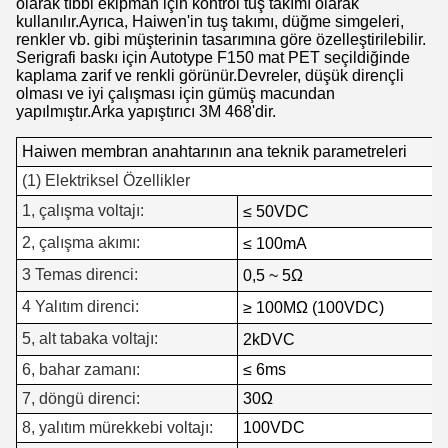
olarak tıbbi ekipman için kontrol tuş takımı olarak
kullanılır.Ayrıca, Haiwen'in tuş takımı, düğme simgeleri,
renkler vb. gibi müşterinin tasarımına göre özelleştirilebilir.
Serigrafi baskı için Autotype F150 mat PET seçildiğinde
kaplama zarif ve renkli görünür.Devreler, düşük dirençli
olması ve iyi çalışması için gümüş macundan
yapılmıştır.Arka yapıştırıcı 3M 468'dir.
Haiwen membran anahtarının ana teknik parametreleri
(1) Elektriksel Özellikler
1, çalışma voltajı:
≤ 50VDC
2, çalışma akımı:
≤ 100mA
3 Temas direnci:
0,5 ~ 5Ω
4 Yalıtım direnci:
≥ 100MΩ (100VDC)
5, alt tabaka voltajı:
2kDVC
6, bahar zamanı:
≤ 6ms
7, döngü direnci:
30Ω
8, yalıtım mürekkebi voltajı:
100VDC