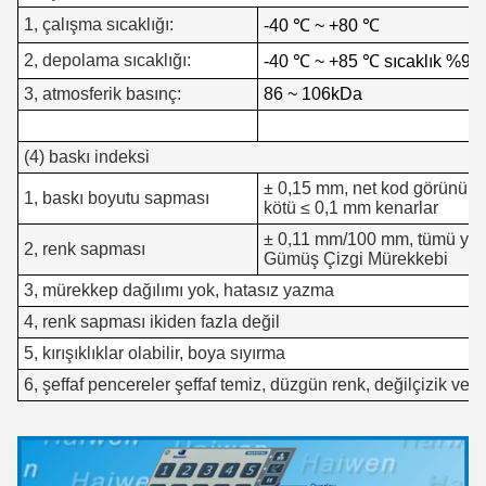
1, çalışma sıcaklığı:
-40 ℃ ~ +80 ℃
2, depolama sıcaklığı:
-40 ℃ ~ +85 ℃ sıcaklık %95
3, atmosferik basınç:
86 ~ 106kDa
(4) baskı indeksi
± 0,15 mm, net kod görünüm
1, baskı boyutu sapması
kötü ≤ 0,1 mm kenarlar
± 0,11 mm/100 mm, tümü yalı
2, renk sapması
Gümüş Çizgi Mürekkebi
3, mürekkep dağılımı yok, hatasız yazma
4, renk sapması ikiden fazla değil
5, kırışıklıklar olabilir, boya sıyırma
6, şeffaf pencereler şeffaf temiz, düzgün renk, değil
çizik ve ki