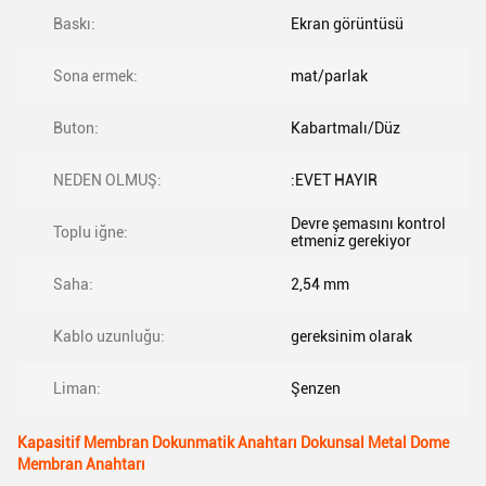
Baskı:
Ekran görüntüsü
Sona ermek:
mat/parlak
Buton:
Kabartmalı/Düz
NEDEN OLMUŞ:
:EVET HAYIR
Devre şemasını kontrol
Toplu iğne:
etmeniz gerekiyor
Saha:
2,54 mm
Kablo uzunluğu:
gereksinim olarak
Liman:
Şenzen
Kapasitif Membran Dokunmatik Anahtarı Dokunsal Metal Dome
Membran Anahtarı