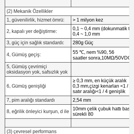
(2) Mekanik Özellikler
1, güvenilirlik, hizmet ömrü:
> 1 milyon kez
0,1 ~ 0,4 mm (dokunmatik tip
2, kapalı yer değiştirme:
0,4 ~ 1,0 mm
3, güç için sağlık standardı:
280g Güç
55 ℃, nem %90, 56
4, Gümüş geçiş:
saatler sonra,
10MΩ/50VDC ara
5, Gümüş çevrimiçi
oksidasyon yok, safsızlık yok
≥ 0,3 mm, en küçük aralık
6, Gümüş genişliği
0,3 mm,
çizgi kenarları <1 / 3,
satır aralığı
<1 / 4 genişlik
7, pim aralığı standardı
2,54 mm
10mm çelik çubuk hattı basınç
8, eğrilik önleyici kurşun, d ile
sürekli 80
(3) çevresel performans