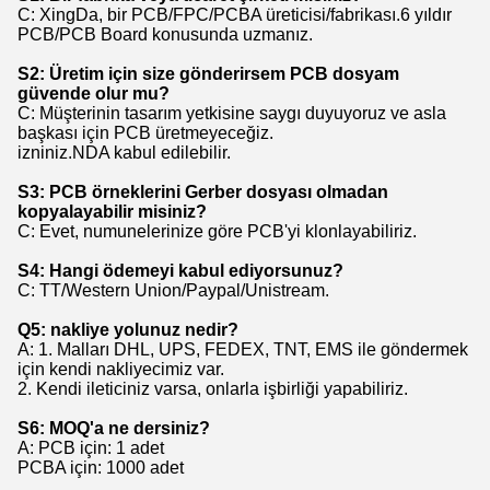
C: XingDa, bir PCB/FPC/PCBA üreticisi/fabrikası.6 yıldır
PCB/PCB Board konusunda uzmanız.
S2: Üretim için size gönderirsem PCB dosyam
güvende olur mu?
C: Müşterinin tasarım yetkisine saygı duyuyoruz ve asla
başkası için PCB üretmeyeceğiz.
izniniz.NDA kabul edilebilir.
S3: PCB örneklerini Gerber dosyası olmadan
kopyalayabilir misiniz?
C: Evet, numunelerinize göre PCB'yi klonlayabiliriz.
S4: Hangi ödemeyi kabul ediyorsunuz?
C: TT/Western Union/Paypal/Unistream.
Q5: nakliye yolunuz nedir?
A: 1. Malları DHL, UPS, FEDEX, TNT, EMS ile göndermek
için kendi nakliyecimiz var.
2. Kendi ileticiniz varsa, onlarla işbirliği yapabiliriz.
S6: MOQ'a ne dersiniz?
A: PCB için: 1 adet
PCBA için: 1000 adet