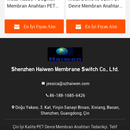
Membran Anahtarı PET
Devre Membran Anahtarı
Malzeme Özel Suya
Özel Tasarım
Dayanıklı
En İyi Fiyatı Alın
En İyi Fiyatı Alın
Shenzhen Haiwen Membrane Switch Co., Ltd.
jessica@szhaiwen.com
86-188-1685-6426
Doğu Yakası, 3. Kat, Yinjin Sanayi Binası, Xixiang, Baoan,
Shenzhen, Guangdong, Çin
Çin İyi Kalite PET Devre Membran Anahtarı Tedarikçi. Telif