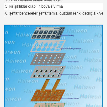
5, kırışıklıklar olabilir, boya sıyırma
6, şeffaf pencereler şeffaf temiz, düzgün renk, değil
çizik ve ki