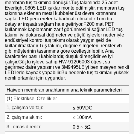
membran tuş takımına dönüşür.Tuş takımında 25 adet
Everlight 0805 LED ışıklar monte edilmiştir, membran tuş
takımına eklenen metal kubbeler üst devre katmanını
sağlar.LED pencereler kabartmalı olmalıdır.Tüm bu
detaylar inşaatı sağlam hale getiriyor.F200 mat PET
kullanmak kaplamanın zarif görünmesini sağlar.LED tuş
takımı, iyi dokunsal düğmeler ve güçlü işlevler nedeniyle
endüstriyel kontrol tuş takımı olarak yaygın şekilde
kullanılmaktadır.Tuş takımı, düğme simgeleri, renkler vb.
gibi müşterinin tasarımına göre özelleştirilebilir. Ana
karakterler basılı kablolardır, düşük dirençlidir ve iyi
çalışır.Güçlü işleve sahip HW-91206003 öğesi, su
geçirmez daire yapısını ve 3M9495LE'yi benimseyen renkli
LED'lerle kaynak yapabilir.Bu nedenle tuş takımları yüksek
nemli ortamlar için uygundur.
Haiwen membran anahtarının ana teknik parametreleri
(1) Elektriksel Özellikler
1, çalışma voltajı:
≤ 50VDC
2, çalışma akımı:
≤ 100mA
3 Temas direnci:
0,5 ~ 5Ω