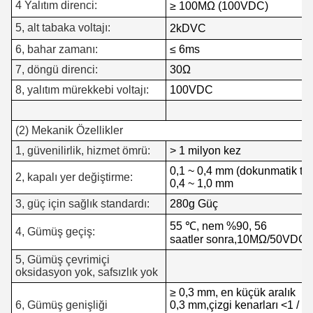
4 Yalıtım direnci:
≥ 100MΩ (100VDC)
5, alt tabaka voltajı:
2kDVC
6, bahar zamanı:
≤ 6ms
7, döngü direnci:
30Ω
8, yalıtım mürekkebi voltajı:
100VDC
(2) Mekanik Özellikler
1, güvenilirlik, hizmet ömrü:
> 1 milyon kez
0,1 ~ 0,4 mm (dokunmatik tip
2, kapalı yer değiştirme:
0,4 ~ 1,0 mm
3, güç için sağlık standardı:
280g Güç
55 ℃, nem %90, 56
4, Gümüş geçiş:
saatler sonra,
10MΩ/50VDC ara
5, Gümüş çevrimiçi
oksidasyon yok, safsızlık yok
≥ 0,3 mm, en küçük aralık
6, Gümüş genişliği
0,3 mm,
çizgi kenarları <1 / 3,