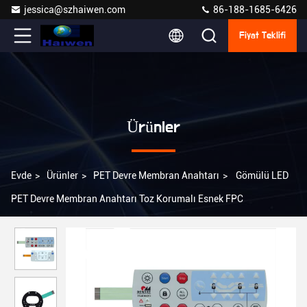
jessica@szhaiwen.com
86-188-1685-6426
Fiyat Teklifi
Ürünler
Evde
>
Ürünler
>
PET Devre Membran Anahtarı
>
Gömülü LED
PET Devre Membran Anahtarı Toz Korumalı Esnek FPC