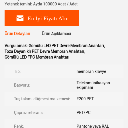
Yetenek temini: Ayda 100000 Adet / Adet
En İyi Fiyatı Alın
Ürün Detayları
Ürün Açıklaması
Vurgulamak:
Gömülü LED PET Devre Membran Anahtarı
,
Toza Dayanıklı PET Devre Membran Anahtarı
,
Gömülü LED FPC Membran Anahtarı
Tip:
membran klavye
Telekomünikasyon
Başvuru:
ekipmanı
Tuş takımı düğmesi malzemesi:
F200 PET
Çapraz referans:
PET/PC
Renk:
Pantone veya RAL