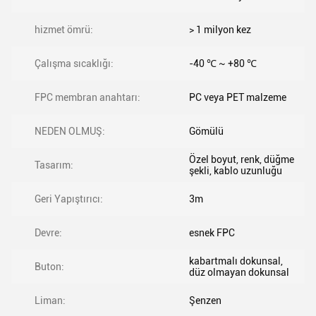
hizmet ömrü:
> 1 milyon kez
Çalışma sıcaklığı:
-40 ℃ ~ +80 ℃
FPC membran anahtarı:
PC veya PET malzeme
NEDEN OLMUŞ:
Gömülü
Özel boyut, renk, düğme
Tasarım:
şekli, kablo uzunluğu
Geri Yapıştırıcı:
3m
Devre:
esnek FPC
kabartmalı dokunsal,
Buton:
düz olmayan dokunsal
Liman:
Şenzen