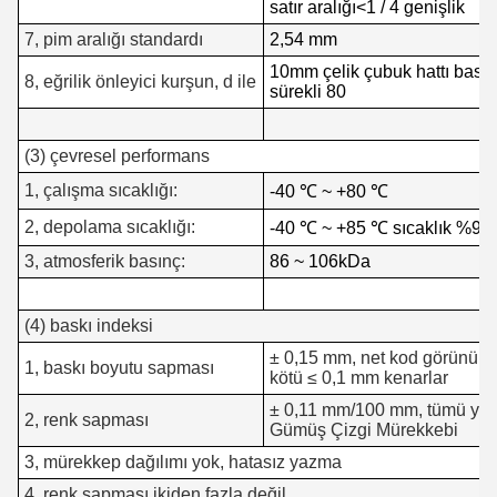
satır aralığı
<1 / 4 genişlik
7, pim aralığı standardı
2,54 mm
10mm çelik çubuk hattı basınç
8, eğrilik önleyici kurşun, d ile
sürekli 80
(3) çevresel performans
1, çalışma sıcaklığı:
-40 ℃ ~ +80 ℃
2, depolama sıcaklığı:
-40 ℃ ~ +85 ℃ sıcaklık %95
3, atmosferik basınç:
86 ~ 106kDa
(4) baskı indeksi
± 0,15 mm, net kod görünüm
1, baskı boyutu sapması
kötü ≤ 0,1 mm kenarlar
± 0,11 mm/100 mm, tümü yalı
2, renk sapması
Gümüş Çizgi Mürekkebi
3, mürekkep dağılımı yok, hatasız yazma
4, renk sapması ikiden fazla değil