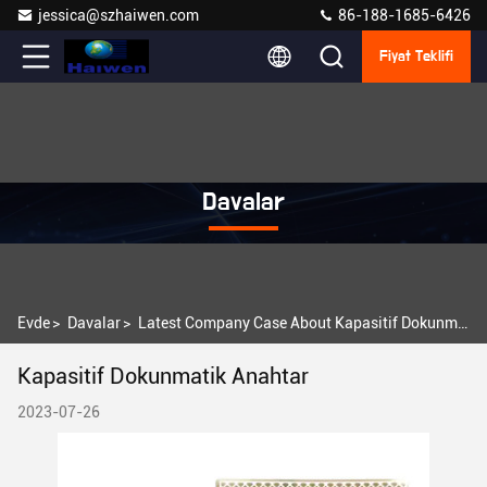
jessica@szhaiwen.com
86-188-1685-6426
Fiyat Teklifi
Davalar
Evde
>
Davalar
>
Latest Company Case About Kapasitif Dokunmatik Anahtar
Kapasitif Dokunmatik Anahtar
2023-07-26